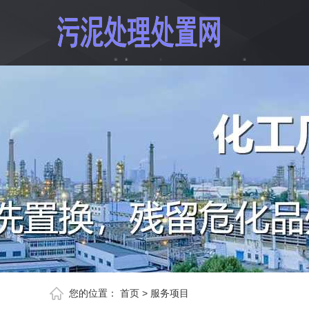
您的位置：
首页
>
服务项目