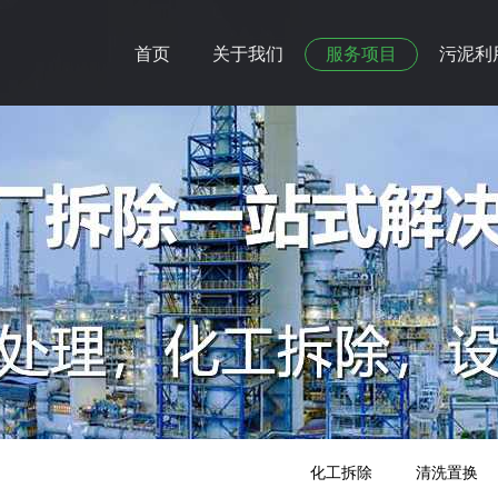
首页
关于我们
服务项目
污泥利
化工拆除
清洗置换